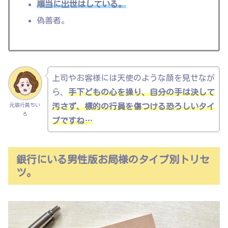
順当に出世はしている。
偽善者。
上司やお客様には天使のような顔を見せなが
ら、
手下どもの心を操り、自分の手は決して
元銀行員ちい
汚さず、標的の行員を傷つける恐ろしいタイ
ろ
プですね…
銀行にいる男性版お局様のタイプ別トリセ
ツ。