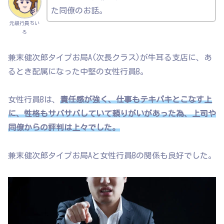
た同僚のお話。
元銀行員ちい
ろ
兼末健次郎タイプお局A(次長クラス)が牛耳る支店に、あ
るとき配属になった中堅の女性行員B。
女性行員Bは、
責任感が強く、仕事もテキパキとこなす上
に、性格もサバサバしていて頼りがいがあった為、上司や
同僚からの評判は上々でした。
兼末健次郎タイプお局Aと女性行員Bの関係も良好でした。