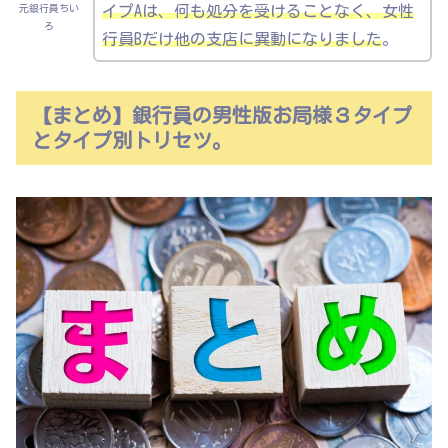
元銀行員ちい
イプAは、何も処分を受けることなく、女性
ろ
行員Bだけ他の支店に異動になりました
。
【まとめ】銀行員の男性版お局様３タイプ
とタイプ別トリセツ。