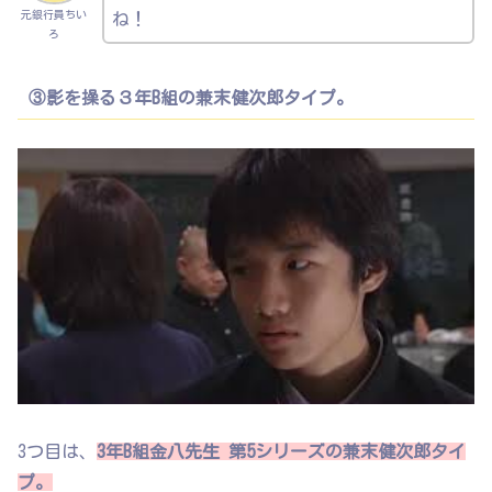
元銀行員ちい
ね！
ろ
③影を操る３年B組の兼末健次郎タイプ。
3つ目は、
3年B組金八先生 第5シリーズの兼末健次郎タイ
プ。