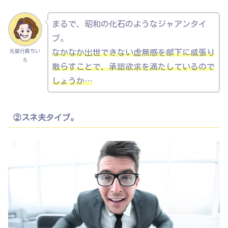
まるで、昭和の化石のようなジャアンタイ
プ。
元銀行員ちい
なかなか出世できない虚無感を部下に威張り
ろ
散らすことで、承認欲求を満たしているので
しょうか…
②スネ夫タイプ。