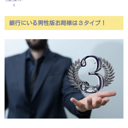
元銀行員ちい
ろ
銀行にいる男性版お局様は３タイプ！