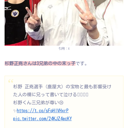
引用：X
杉野正尭さんは3兄弟の中の末っ子
です。
杉野 正尭選手（鹿屋大）の宝物と最も影響受け
た人の欄に兄って書いて泣ける🤦🏻‍♀️✨
杉野くん三兄弟が尊い😢
✨
https://t.co/sFqHlVHxrP
pic.twitter.com/24KJZ4ecKY