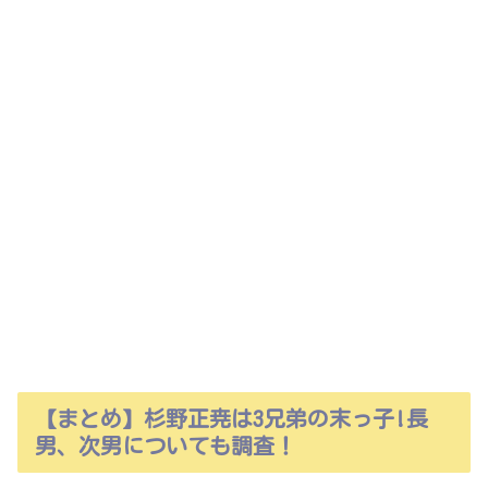
【まとめ】杉野正尭は3兄弟の末っ子!長
男、次男についても調査！