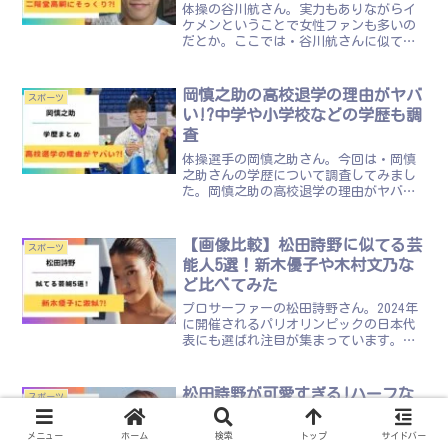
体操の谷川航さん。実力もありながらイ
ケメンということで女性ファンも多いの
だとか。ここでは・谷川航さんに似てる
芸能人は？について調査してみました。
谷川航に似てる芸能人は7人！引用：
Instagram谷川航さんは下記のような芸
岡慎之助の高校退学の理由がヤバ
スポーツ
能人に似てると言わ...
い!?中学や小学校などの学歴も調
査
体操選手の岡慎之助さん。今回は・岡慎
之助さんの学歴について調査してみまし
た。岡慎之助の高校退学の理由がヤバ
い?!岡慎之助さんは高校を退学した経験
がある、という情報を入手しました。そ
れは一体どういうことなのでしょうか？
【画像比較】松田詩野に似てる芸
スポーツ
早速調べていきたいと思い...
能人5選！新木優子や木村文乃な
ど比べてみた
プロサーファーの松田詩野さん。2024年
に開催されるパリオリンピックの日本代
表にも選ばれ注目が集まっています。そ
んな松田詩野さんは似てる芸能人がいる
との声があるようです。ここでは・松田
詩野に似てる芸能人はいる？・松田詩野
松田詩野が可愛すぎる!ハーフな
スポーツ
に似てる芸能人と画像...
のか父親・母親の画像で検証！
メニュー
ホーム
検索
トップ
サイドバー
プロサーファーの松田詩野さん。2024年