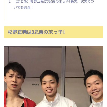
【まとめ】杉野正尭は3兄弟の末っ子!長男、次男につ
いても調査！
杉野正尭は3兄弟の末っ子!