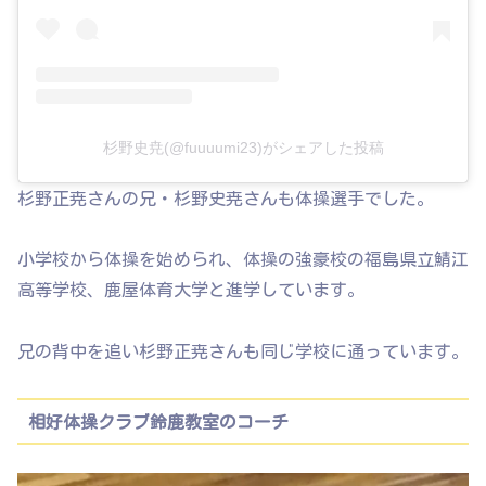
杉野史尭(@fuuuumi23)がシェアした投稿
杉野正尭さんの兄・杉野史尭さんも体操選手でした。
小学校から体操を始められ、体操の強豪校の福島県立鯖江
高等学校、鹿屋体育大学と進学しています。
兄の背中を追い杉野正尭さんも同じ学校に通っています。
相好体操クラブ鈴鹿教室のコーチ