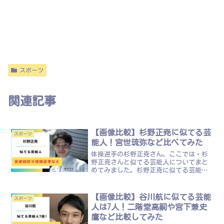
スポーツ
関連記事
【画像比較】杉野正尭に似てる芸
スポーツ
能人！宮世琉弥など比べてみた
体操選手の杉野正尭さん。ここでは・杉
野正尭さんと似てる芸能人についてまと
めてみました。杉野正尭に似てる芸能人!
引用：Instagram杉野正尭さんは下記の
芸能人に似てると言われてます。・窪田
正孝・宮世琉弥・cowcow 多田・田中樹
【画像比較】谷川航に似てる芸能
スポーツ
俳優さん...
人は7人！二階堂高嗣や宮下兼史
鷹など比較してみた