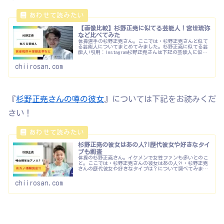
【画像比較】杉野正尭に似てる芸能人！宮世琉弥
など比べてみた
体操選手の杉野正尭さん。ここでは・杉野正尭さんと似て
る芸能人についてまとめてみました。杉野正尭に似てる芸
能人!引用：Instagram杉野正尭さんは下記の芸能人に似て
ると言われてます。・窪田正孝・宮世琉弥・cowcow 多田・
田中樹俳優さん...
chiirosan.com
『
杉野正尭さんの噂の彼女
』については下記をお読みくだ
さい！
杉野正尭の彼女はあの人?!歴代彼女や好きなタイ
プも調査
体操の杉野正尭さん。イケメンで女性ファンも多いとのこ
と。ここでは・杉野正尭さんの彼女はあの人?!・杉野正尭
さんの歴代彼女や好きなタイプは？について調べてみまし
た。杉野正尭の彼女はあの人?!引用：Instagramここでは杉
野正尭さんの彼女に...
chiirosan.com