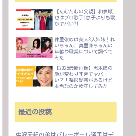
【たむたむの父親】和泉順
也はプロ歌手!息子よりも歌
がヤバい?!
仲里依紗は美人3人姉妹！れ
いちゃん、真里亜ちゃんの
年齢や職業について調べて
みた
【2025最新画像】黒木瞳の
顔が変わりすぎてヤバ
い？！整形疑惑があるけど
本当なのか検証してみた
最近の投稿
中沢元紀の弟はバレーボール選手はデ