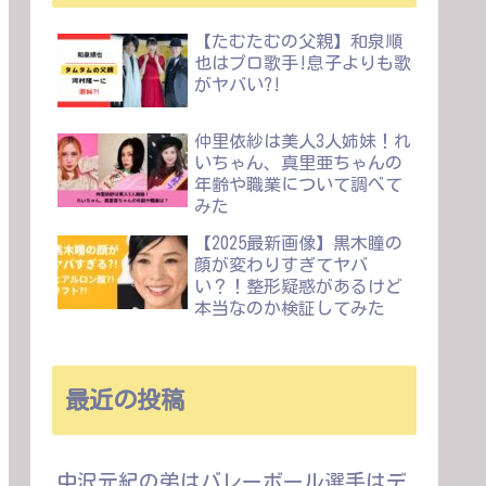
【たむたむの父親】和泉順
也はプロ歌手!息子よりも歌
がヤバい?!
仲里依紗は美人3人姉妹！れ
いちゃん、真里亜ちゃんの
年齢や職業について調べて
みた
【2025最新画像】黒木瞳の
顔が変わりすぎてヤバ
い？！整形疑惑があるけど
本当なのか検証してみた
最近の投稿
中沢元紀の弟はバレーボール選手はデ