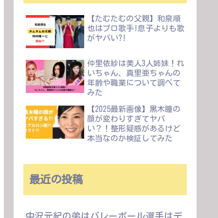
【たむたむの父親】和泉順
也はプロ歌手!息子よりも歌
がヤバい?!
仲里依紗は美人3人姉妹！れ
いちゃん、真里亜ちゃんの
年齢や職業について調べて
みた
【2025最新画像】黒木瞳の
顔が変わりすぎてヤバ
い？！整形疑惑があるけど
本当なのか検証してみた
最近の投稿
中沢元紀の弟はバレーボール選手はデ